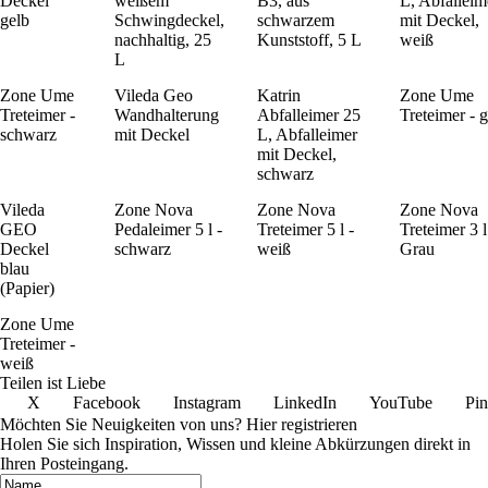
Deckel
weißem
B3, aus
L, Abfalleim
gelb
Schwingdeckel,
schwarzem
mit Deckel,
nachhaltig, 25
Kunststoff, 5 L
weiß
L
Zone Ume
Vileda Geo
Katrin
Zone Ume
Treteimer -
Wandhalterung
Abfalleimer 25
Treteimer - 
schwarz
mit Deckel
L, Abfalleimer
mit Deckel,
schwarz
Vileda
Zone Nova
Zone Nova
Zone Nova
GEO
Pedaleimer 5 l -
Treteimer 5 l -
Treteimer 3 l
Deckel
schwarz
weiß
Grau
blau
(Papier)
Zone Ume
Treteimer -
weiß
Teilen ist Liebe
X
Facebook
Instagram
LinkedIn
YouTube
Pin
Möchten Sie Neuigkeiten von uns? Hier registrieren
Holen Sie sich Inspiration, Wissen und kleine Abkürzungen direkt in
Ihren Posteingang.