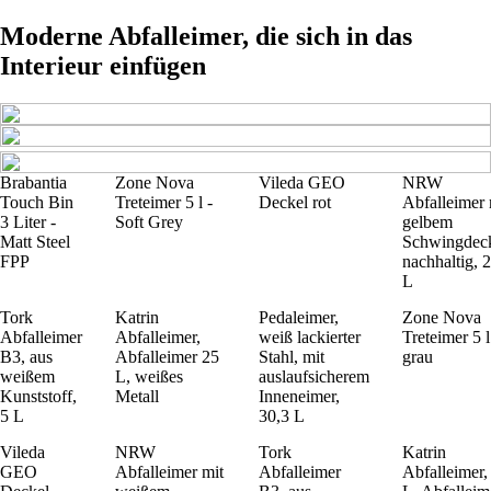
Moderne Abfalleimer, die sich in das
Interieur einfügen
Brabantia
Zone Nova
Vileda GEO
NRW
Touch Bin
Treteimer 5 l -
Deckel rot
Abfalleimer 
3 Liter -
Soft Grey
gelbem
Matt Steel
Schwingdeck
FPP
nachhaltig, 
L
Tork
Katrin
Pedaleimer,
Zone Nova
Abfalleimer
Abfalleimer,
weiß lackierter
Treteimer 5 l
B3, aus
Abfalleimer 25
Stahl, mit
grau
weißem
L, weißes
auslaufsicherem
Kunststoff,
Metall
Inneneimer,
5 L
30,3 L
Vileda
NRW
Tork
Katrin
GEO
Abfalleimer mit
Abfalleimer
Abfalleimer,