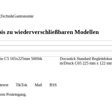
g
Technik
Gastronomie
 bis zu wiederverschließbaren Modellen
sche C5 165x225mm 500Stk
Docustick Standard Begleitdoku
m/Druck C65 225 mm x 122 m
terest
TikTok
Mail
RSS
hren Posteingang.