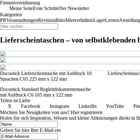
Firmenvereinbarung
Meine Seite
Erste Schritte
Der Newsletter
Kategorien
PR
Veranstaltungen
Revision
Büro
Mietverhältnis
Lager
Lernen
Anstellun
Lieferscheintaschen – von selbstklebenden
Docustick Lieferscheintasche mit Aufdruck 10
Lieferscheinta
Sprachen C65 225 mm x 122 mm
Docustick Standard Begleitdokumententasche
mit Aufdruck C6 165 mm x 122 mm
Teilen ist Liebe
X
Facebook
Instagram
LinkedIn
YouTube
Pin
Möchten Sie Neuigkeiten von uns? Hier registrieren
Holen Sie sich Inspiration, Wissen und kleine Abkürzungen direkt in I
Geben Sie hier Ihre E-Mail ein