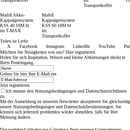
Transportkoffer
im
Tr
Transportkoffer
Mafell Akku-
Mafell
Kappsägensystem
Kappsägensystem
KSS 40 18M bl
KSS 60 18M bl
im T-MAX
im
Transportkoffer
Teilen ist Liebe
X
Facebook
Instagram
LinkedIn
YouTube
Pin
Möchten Sie Neuigkeiten von uns? Hier registrieren
Holen Sie sich Inspiration, Wissen und kleine Abkürzungen direkt in
Ihren Posteingang.
Geben Sie hier Ihre E-Mail ein
Jetzt registrieren
Ich stimme den Nutzungsbedingungen und Datenschutzrichtlinien
zu.
Mit der Anmeldung zu unserem Newsletter akzeptieren Sie gleichzeitig
unsere Nutzungsbedingungen und Datenschutzbestimmungen. Sie
können sich jederzeit problemlos wieder abmelden, falls Sie Ihre
Meinung ändern.
Der perfekte Leitfaden zur Gründung Ihres eigenen Unternehmens