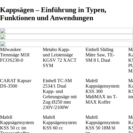
Kappsägen – Einführung in Typen,
Funktionen und Anwendungen
Milwaukee
Metabo Kapp-
Einhell Sliding
Ma
Trennsäge M18
und Leisten­säge
Mitre Saw, TE-
Ka
FCOS230-0
KGSV 72 XACT
SM 8 L Dual
KS
SYM
PU
M
CARAT Kapsav
Einhell TC-SM
Mafell
Ma
DS-3500
2534/1 Dual
Kappsägensystem
Ka
Kapp- und
KSS 300
KS
Gehrungssäge mit
MidiMAX im T-
i
Zug Ø250 mm
MAX Koffer
230V/2100W
Mafell
Mafell
Mafell
Ma
Kappsägensystem
Kappsägensystem
Kappsägensystem
Ka
KSS 50 cc im
KSS 60 cc
KSS 50 18M bl
KS